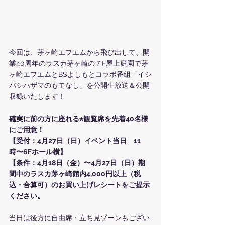
今回は、茅ヶ崎エフエムから飛び出して、開
業40周年のラスカ茅ヶ崎の７F屋上庭園で茅
ヶ崎エフエムとBSよしもとコラボ番組「イシ
バシハザマのもてなし」を公開生放送＆公開
収録いたします！
確実に前の方に座れる⭐︎観覧席を先着40名様
にご用意！
【受付：4月27日（日）イベント当日　11
時〜6Fホール横】
【条件：4月18日（金）〜4月27日（日）期
間中のラスカ茅ヶ崎館内4,000円以上（税
込・合算可）のお買い上げレシートをご提示
ください。
当日は後方に自由席・立ち見ゾーンもござい