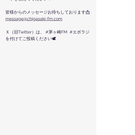
皆様からのメッセージお待ちしております📩
message@chigasaki-fm.com
Ｘ（旧Twitter）は、 
#茅ヶ崎FM
#エボラジ
を付けてご投稿ください🕊