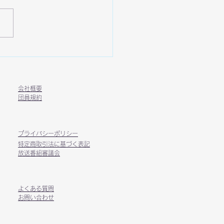
🏀CHIGASAKI STARS✖️
崎FM 特別コラボユニホ
が完成‼️限定販売✨
​会社概要
​団員規約​
​プライバシーポリシー​
​特定商取引法に基づく表記​
放送番組審議会
​よくある質問
​お問い合わせ