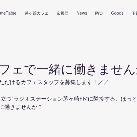
imeTable
茅ヶ崎カフェ
応援団
News
防災
Goods
予
フェで一緒に働きません
ただけるカフェスタッフを募集します！／／
に立つ”ラジオステーション茅ヶ崎FMに隣接する、ほっ
に働きませんか？