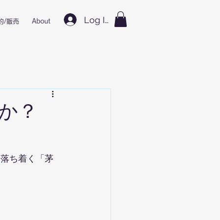
Log In
約/販売
About
か？
と落ち着く「茅