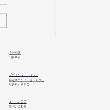
24日（月）ピックルボー
習会開催🏓
​会社概要
​団員規約​
​プライバシーポリシー​
​特定商取引法に基づく表記​
放送番組審議会
​よくある質問
​お問い合わせ