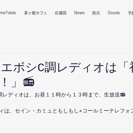
imeTable
茅ヶ崎カフェ
応援団
News
防災
Goods
予
のエボシC調レディオは「
！」📻
調レディオは、お昼１１時から１３時まで、生放送📻
ィは、セイン・カミュともしもし⭐︎コールミーテレフォ