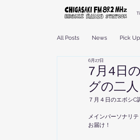
T
All Posts
News
Pick Up
6月27日
7月4日
グの二人
７月４日のエボシC
メインパーソナリテ
お届け！