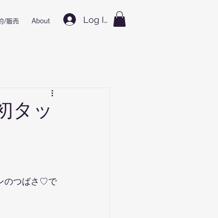
Log In
約/販売
About
初タッ
ンのつばさ♡で