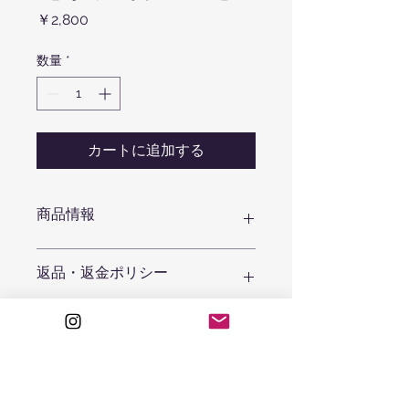
価
￥2,800
格
数量
*
カートに追加する
商品情報
【サイズ】
返品・返金ポリシー
φ57mm×H165mm
【素材】
ご注文完了後は、すべての商品につい
ステンレス
て、お客様のご都合によるご注文のキ
【容量】
ャンセル（契約の解除）はできませ
300ml
ん。
発送商品の場合、お届けした商品に、