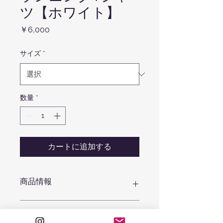
ツ【ホワイト】
価
￥6,000
格
サイズ
*
数量
*
カートに追加する
商品情報
【サイズ】
返品・返金ポリシー
S : 身丈65cm/身幅48cm/肩幅45cm/