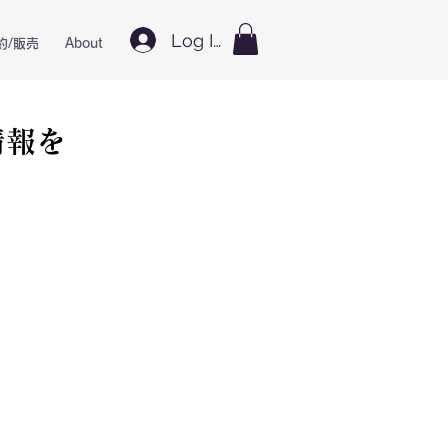
Log In
約/販売
About
情報を