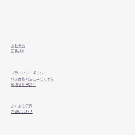
​会社概要
​団員規約​
​プライバシーポリシー​
​特定商取引法に基づく表記​
放送番組審議会
​よくある質問
​お問い合わせ