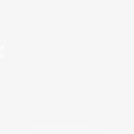
ⒸChigasaki FM Broadcasting Co.,Ltd.