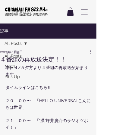
記事
All Posts
2025年4月5日
All Posts
４番組の再放送決定！！
News
本日４/５夕方より４番組の再放送が始まり
ます！
Pick Up
タイムラインはこちら⬇️
２０：００〜　「HELLO UNIVERSALこんに
ちは世界」
２１：００〜　「"漢"坪井慶介のラジオツボ
イ！」