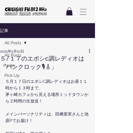
記事
All Posts
2025年5月10日
All Posts
５/１７のエボシc調レディオは
News
「パンクロック🎙️🎸」
Pick Up
５月１７日のエボシC調レディオはお昼１１
時から１３時まで、
茅ヶ崎カフェから見える場所ミッドタウンか
ら２時間の生放送！
メインパーソナリティは、田﨑亜実さんと池
原Pでお届け！