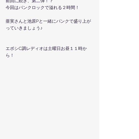
前回に続き、第二弾！？
今回はパンクロックで溢れる２時間！
亜実さんと池原Pと一緒にパンクで盛り上が
っていきましょう♪
エボシC調レディオは土曜日お昼１１時か
ら！