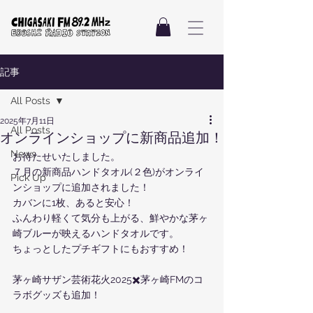
記事
All Posts
2025年7月11日
All Posts
オンラインショップに新商品追加！
News
お待たせいたしました。
７月の新商品ハンドタオル(２色)がオンライ
Pick Up
ンショップに追加されました！
カバンに1枚、あると安心！
ふんわり軽くて気分も上がる、鮮やかな茅ヶ
崎ブルーが映えるハンドタオルです。
ちょっとしたプチギフトにもおすすめ！
茅ヶ崎サザン芸術花火2025✖️茅ヶ崎FMのコ
ラボグッズも追加！