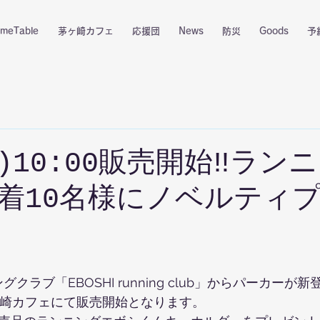
imeTable
茅ヶ崎カフェ
応援団
News
防災
Goods
予
木)10:00販売開始‼️ラン
着10名様にノベルティ
ラブ「EBOSHI running club」からパーカーが新登場
0〜茅ヶ崎カフェにて販売開始となります。